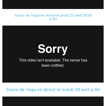
Cours de Yoga en direct le jeudi 23 avril 2020
à 9H
Cours de Yoga en direct le mardi 28 avril à 9H