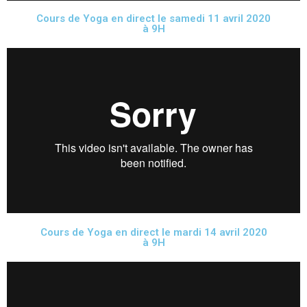
Cours de Yoga en direct le samedi 11 avril 2020
à 9H
Cours de Yoga en direct le mardi 14 avril 2020
à 9H